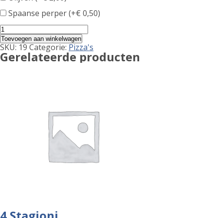
Spaanse perper (+
€
0,50
)
Mista
Speciale
Toevoegen aan winkelwagen
aantal
SKU:
19
Categorie:
Pizza's
Gerelateerde producten
4 Stagioni