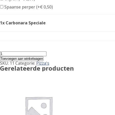
Spaanse perper (+
€
0,50
)
1x Carbonara Speciale
Carbonara
Speciale
Toevoegen aan winkelwagen
aantal
SKU:
11
Categorie:
Pizza's
Gerelateerde producten